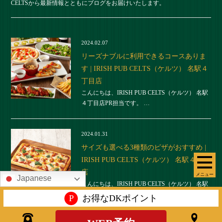
CELTSから最新情報とともにブログをお届けいたします。
2024.02.07
リーズナブルに利用できるコースありま
す | IRISH PUB CELTS（ケルツ） 名駅４
丁目店
こんにちは、IRISH PUB CELTS（ケルツ） 名駅
４丁目店PR担当です。 …
2024.01.31
サイズも選べる3種類のピザがおすすめ |
IRISH PUB CELTS（ケルツ） 名駅４丁目
店
メニュー
Japanese
こんにちは、IRISH PUB CELTS（ケルツ） 名駅
４丁目店PR担当です。 …
P
お得なDKポイント