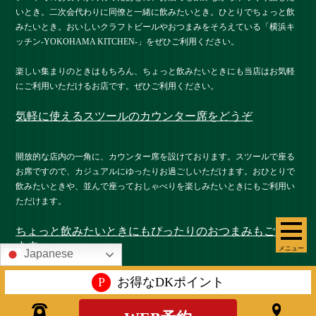
いとき。二次会代わりに同僚と一緒に飲みたいとき。ひとりでちょっと飲
みたいとき。おいしいクラフトビールやおつまみをそろえている「横浜キ
ッチン-YOKOHAMA KITCHEN-」をぜひご利用ください。
楽しい集まりのときはもちろん、ちょっと飲みたいときにも当店はお気軽
にご利用いただけるお店です。ぜひご利用ください。
気軽に使えるスツールのカウンター席をどうぞ
開放的な店内の一角に、カウンター席を設けております。スツールで座る
お席ですので、カジュアルにゆったりお過ごしいただけます。おひとりで
飲みたいときや、並んで座っておしゃべりを楽しみたいときにもご利用い
ただけます。
ちょっと飲みたいときにもぴったりのおつまみもござい
ます
メニュー
Japanese
P
お得なDKポイント
当店では、自家製燻製やミートプレートのほかにも、クラフトビールやほ
かのお酒にも合わせやすい、各種メニューをご用意しております。