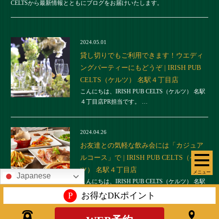
CELTSから最新情報とともにブログをお届けいたします。
2024.05.01
貸し切りでもご利用できます！ウエディ
ングパーティーにもどうぞ | IRISH PUB
CELTS（ケルツ） 名駅４丁目店
こんにちは、IRISH PUB CELTS（ケルツ） 名駅
４丁目店PR担当です。 …
2024.04.26
お友達との気軽な飲み会には「カジュア
ルコース」で | IRISH PUB CELTS（ケル
ツ） 名駅４丁目店
メニュー
Japanese
こんにちは、IRISH PUB CELTS（ケルツ） 名駅
４丁目店PR担当です。 …
P
お得なDKポイント