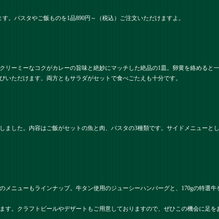
ます。パスタやご飯ものを1品890円～（税込）ご注文いただけますよ。
クリーミーなコクがカレーの旨味と絶妙にマッチした絶品の1皿。卵黄を絡めると
びいただけます。両方ともサラダがセットで食べごたえも十分です。
しました。内容はご飯がセットの魚と肉、パスタの3種類です。サイドメニューと
のメニューもラインナップ。牛タン使用のジューシーハンバーグと、170gの特選
ます。クラフトビールやデザートもご用意しておりますので、ぜひこの機会に足を