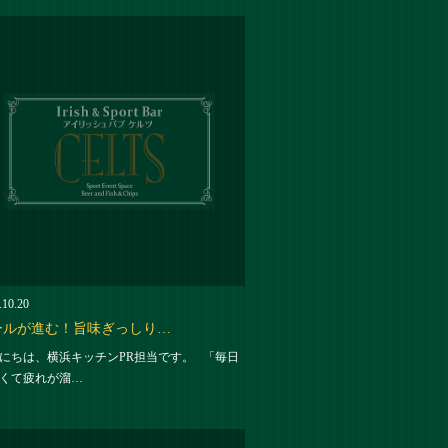
.10.20
ールが進む！旨味ぎっしり…
にちは、横浜キッチンPR担当です。 「毎日
くて疲れが溜…