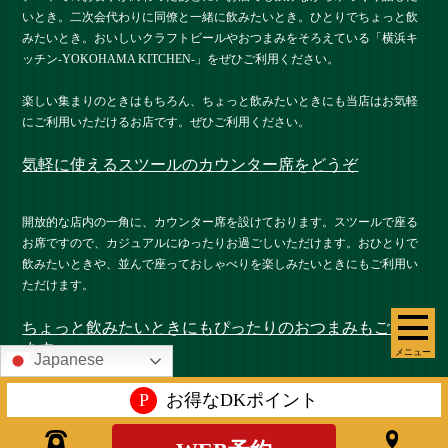
いとき。二次会代わりに同僚と一緒に飲みたいとき。ひとりでちょっと飲
みたいとき。おいしいクラフトビールやおつまみをそろえている「横浜キ
ッチン-YOKOHAMA KITCHEN-」をぜひご利用ください。
楽しい集まりのときはもちろん、ちょっと飲みたいときにも当店はお気軽
にご利用いただけるお店です。ぜひご利用ください。
気軽に使えるスツールのカウンター席をどうぞ
開放的な店内の一角に、カウンター席を設けております。スツールで座る
お席ですので、カジュアルにゆったりお過ごしいただけます。おひとりで
飲みたいときや、並んで座っておしゃべりを楽しみたいときにもご利用い
ただけます。
ちょっと飲みたいときにもぴったりのおつまみもござい
ます
メニュー
Japanese
P
お得なDKポイント
当店では、自家製燻製やミートプレートのほかにも、クラフトビールやほ
かのお酒にも合わせやすい、各種メニューをご用意しております。