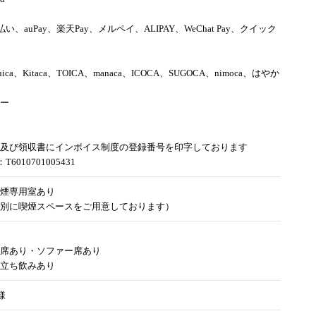
d払い、auPay、楽天Pay、メルペイ、ALIPAY、WeChat Pay、クイック
uica、Kitaca、TOICA、manaca、ICOCA、SUGOCA、nimoca、はやか
ー
及び領収書にインボイス制度の登録番号を印字しております
6010701005431
煙専用室あり
別に喫煙スペースをご用意しております）
席あり・ソファー席あり
立ち飲みあり
様