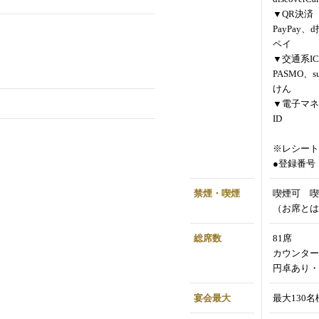
▼QR決済
PayPay、
ペイ
▼交通系IC
PASMO、s
けん
▼電子マネ
ID
※レシート
●登録番号：T
禁煙・喫煙
喫煙可 喫
（お席とは
総席数
81席
カウンター
円卓あり・
宴会最大
最大130名