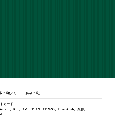
通常平均)／3,000円(宴会平均)
トカード
tercard、JCB、AMERICAN EXPRESS、DinersClub、銀聯、
rd