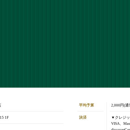
店
平均予算
2,000円(
5 1F
決済
▼クレジッ
VISA、Mas
discoverCa