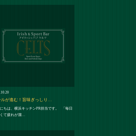
.10.20
ールが進む！旨味ぎっしり…
にちは、横浜キッチンPR担当です。 「毎日
くて疲れが溜…