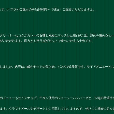
ます。パスタやご飯ものを1品890円～（税込）ご注文いただけますよ。
クリーミーなコクがカレーの旨味と絶妙にマッチした絶品の1皿。卵黄を絡めると
びいただけます。両方ともサラダがセットで食べごたえも十分です。
しました。内容はご飯がセットの魚と肉、パスタの3種類です。サイドメニューと
のメニューもラインナップ。牛タン使用のジューシーハンバーグと、170gの特選
ます。クラフトビールやデザートもご用意しておりますので、ぜひこの機会に足を