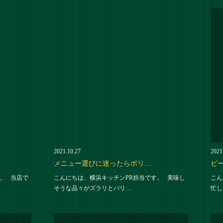
2021.10.27
2021
メニュー選びに迷ったらボリ…
ビ
。 当店で
こんにちは、横浜キッチンPR担当です。 美味し
こん
そうな品々がズラリとバリ…
忙し