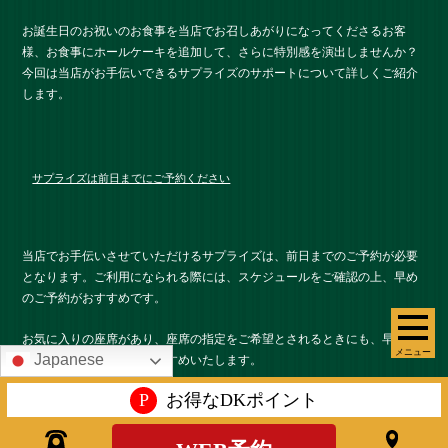
お誕生日のお祝いのお食事を当店でお召しあがりになってくださるお客
様、お食事にホールケーキを追加して、さらに特別感を演出しませんか？
今回は当店がお手伝いできるサプライズのサポートについて詳しくご紹介
します。
サプライズは前日までにご予約ください
当店でお手伝いさせていただけるサプライズは、前日までのご予約が必要
となります。ご利用になられる際には、スケジュールをご確認の上、早め
のご予約がおすすめです。
お気に入りの座席があり、座席の指定をご希望とされるときにも、早めの
メニュー
Japanese
ご予約でお席の確保をおすすめいたします。
P
お得なDKポイント
お誕生日にはやっぱりケーキ！