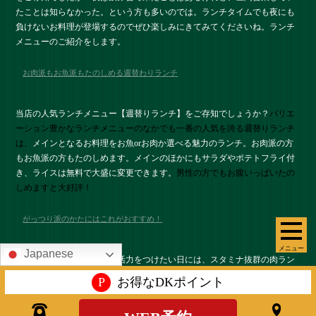
たことは知らなかった。という方も多いのでは。ランチタイムでも夜にも
負けないお料理が登場するのでぜひ楽しみにきてみてくださいね。ランチ
メニューのご紹介をします。
お肉派もお魚派もたのしめる週替わりランチ
当店の人気ランチメニュー【週替りランチ】をご存知でしょうか？
バリエ
ーション豊かなランチメニューのなかでも一番の人気を誇る週替りランチ
は、
メインとなるお料理をお魚orお肉か選べる魅力のランチ。お肉派の方
もお魚派の方もたのしめます。メインのほかにもサラダやポテトフライ付
き、ライスは無料で大盛に変更できます。
男性の方でもお腹いっぱいたの
しめますと大好評！
がっつり派のかたにはこれがおすすめ！
メニュー
Japanese
午後からもがんばるための活力をつけたい日には、スタミナ抜群の肉ラン
チ【特選牛ステーキランチ】がおすすめです。お肉はなんと170ｇとボリュ
P
お得なDKポイント
ームも満点。食べやすいように一口サイズにカットして運ばれてくるのが
うれしいポイント。女性の方にも大好評いただいております。お肉の旨み