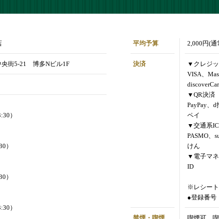
店
平均予算
2,000円(
央街5-21 博多Nビル1F
決済
▼クレジッ
VISA、Mas
discoverCa
▼QR決済
PayPay、
3:30）
ペイ
▼交通系IC
PASMO、s
:30）
けん
▼電子マネ
ID
:30）
※レシート
●登録番号：T
3:30）
禁煙・喫煙
喫煙可 喫