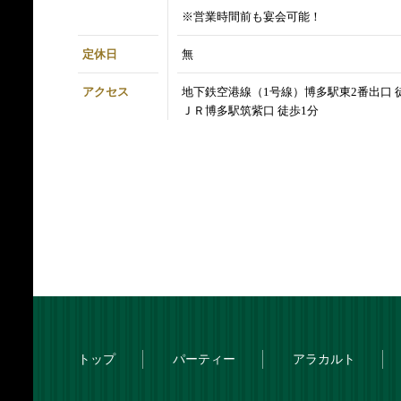
※営業時間前も宴会可能！
定休日
無
アクセス
地下鉄空港線（1号線）博多駅東2番出口 
ＪＲ博多駅筑紫口 徒歩1分
トップ
パーティー
アラカルト