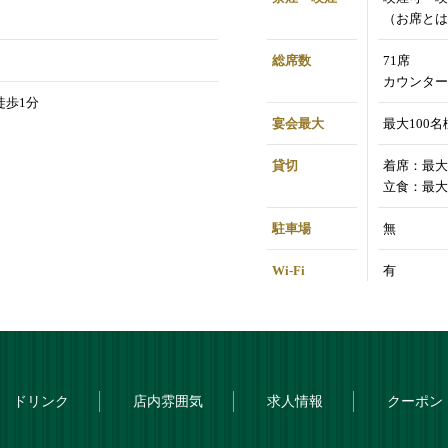
（お席とは
総席数
71席
カウンター
徒歩1分
宴会最大
最大100名
貸切
着席：最大
立食：最大
駐車場
無
Wi-Fi
有
ドリンク
店内雰囲気
求人情報
クーポン