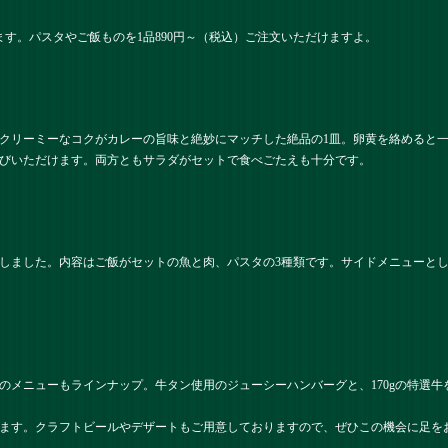
ます。パスタやご飯ものを1品890円～（税込）ご注文いただけますよ。
クリーミーなコクがカレーの旨味と絶妙にマッチした絶品の1皿。卵黄を絡めると
びいただけます。両方ともサラダがセットで食べごたえも十分です。
しました。内容はご飯がセットの魚と肉、パスタの3種類です。サイドメニューと
のメニューもラインナップ。牛タン使用のジューシーハンバーグと、170gの特選
ます。クラフトビールやデザートもご用意しておりますので、ぜひこの機会に足を