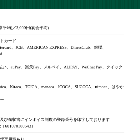
通常平均)／3,000円(宴会平均)
トカード
tercard、JCB、AMERICAN EXPRESS、DinersClub、銀聯、
rd
d払い、auPay、楽天Pay、メルペイ、ALIPAY、WeChat Pay、クイック
uica、Kitaca、TOICA、manaca、ICOCA、SUGOCA、nimoca、はやか
ー
及び領収書にインボイス制度の登録番号を印字しております
6010701005431
煙専用室あり