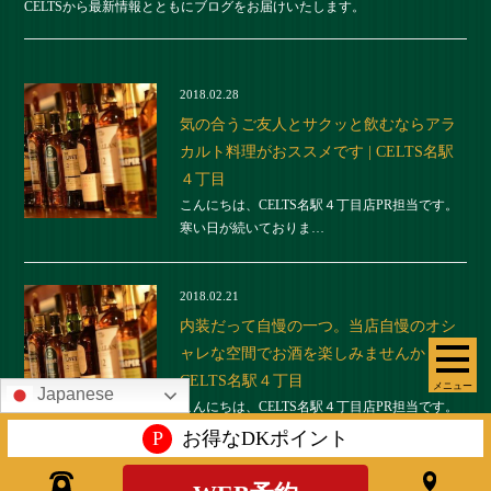
CELTSから最新情報とともにブログをお届けいたします。
2018.02.28
気の合うご友人とサクッと飲むならアラ
カルト料理がおススメです | CELTS名駅
４丁目
こんにちは、CELTS名駅４丁目店PR担当です。
寒い日が続いておりま…
2018.02.21
内装だって自慢の一つ。当店自慢のオシ
ャレな空間でお酒を楽しみませんか？ |
CELTS名駅４丁目
メニュー
Japanese
こんにちは、CELTS名駅４丁目店PR担当です。
２月を表す言葉に雪解…
P
お得なDKポイント