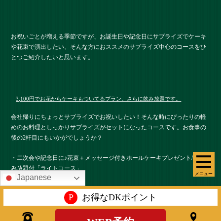
お祝いごとが増える季節ですが、お誕生日や記念日にサプライズでケーキ
や花束で演出したい、そんな方におススメのサプライズ中心のコースをひ
とつご紹介したいと思います。
3,100円でお花からケーキもついてるプラン。さらに飲み放題です。
会社帰りにちょっとサプライズでお祝いしたい！そんな時にぴったりの軽
めのお料理としっかりサプライズがセットになったコースです。お食事の
後の2軒目にもいかがでしょうか？
・二次会や記念日に♪花束＋メッセージ付きホールケーキプレゼント/2H飲
み放題付「ライトコース」
メニュー
Japanese
P
お得なDKポイント
【前菜３種】 フライドペンネ～トマトソース～・カマンベールチー
ズのカナッペ・クランチポテト