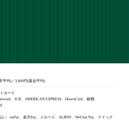
通常平均)／3,000円(宴会平均)
トカード
tercard、JCB、AMERICAN EXPRESS、DinersClub、銀聯、
rd
d払い、auPay、楽天Pay、メルペイ、ALIPAY、WeChat Pay、クイック