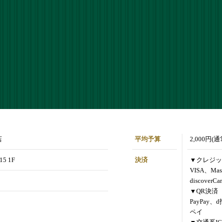
店
平均予算
2,000円(
5 1F
決済
▼クレジッ
VISA、Mas
discoverCa
▼QR決済
PayPay、
ペイ