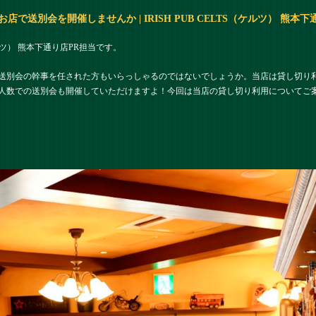
で送別会を開催しませんか | IRISH PUB CELTS（ケルツ） 熊本下
（ケルツ） 熊本下通り店PR担当です。
送別会の幹事を任された方もいらっしゃるのではないでしょうか。当店は貸し切り
人数での送別会も開催していただけますよ！今回は当店の貸し切り利用についてご