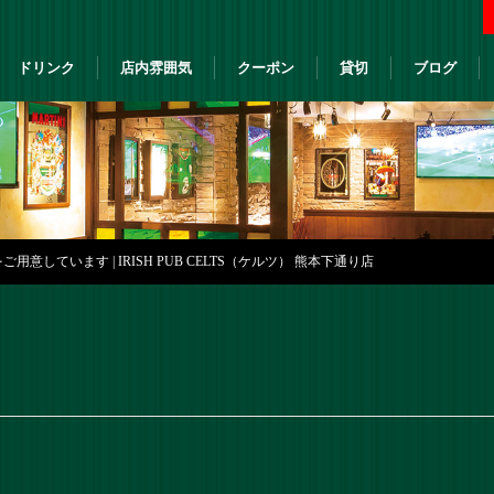
ドリンク
店内雰囲気
クーポン
貸切
ブログ
意しています | IRISH PUB CELTS（ケルツ） 熊本下通り店