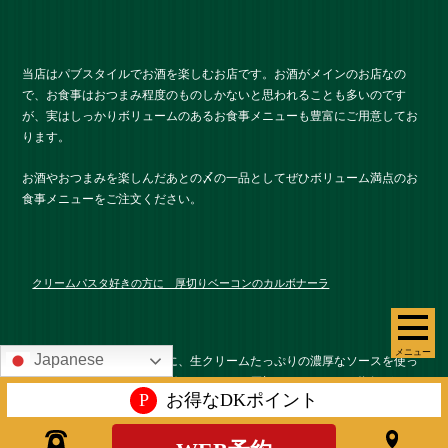
当店はパブスタイルでお酒を楽しむお店です。お酒がメインのお店なの
で、お食事はおつまみ程度のものしかないと思われることも多いのです
が、実はしっかりボリュームのあるお食事メニューも豊富にご用意してお
ります。
お酒やおつまみを楽しんだあとの〆の一品としてぜひボリューム満点のお
食事メニューをご注文ください。
クリームパスタ好きの方に 厚切りベーコンのカルボナーラ
メニュー
Japanese
適度に食感を残したパスタに、生クリームたっぷりの濃厚なソースを使っ
た仕上げた当店自慢のカルボナーラです。厚切りのベーコンの塩気がほど
P
お得なDKポイント
よいアクセントになって、最後まで飽きずに食べられますよ。お好みのタ
イミングで半熟卵を崩して召し上がってください。913円（税込）でご提供
しております。