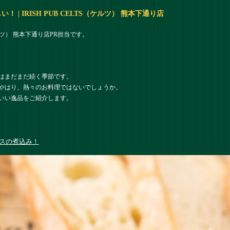
| IRISH PUB CELTS（ケルツ） 熊本下通り店
（ケルツ） 熊本下通り店PR担当です。
はまだまだ続く季節です。
やはり、熱々のお料理ではないでしょうか。
いい逸品をご紹介します。
スの煮込み！