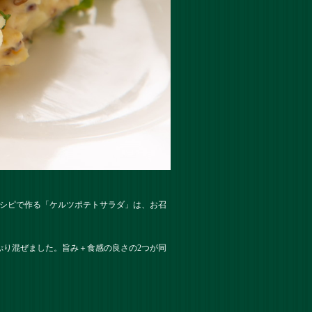
レシピで作る「ケルツポテトサラダ」は、お召
ぷり混ぜました。旨み＋食感の良さの2つが同