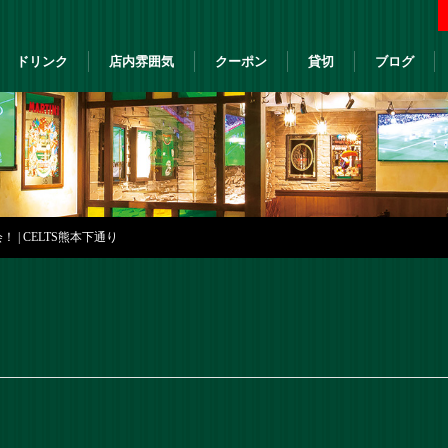
ドリンク
店内雰囲気
クーポン
貸切
ブログ
 | CELTS熊本下通り