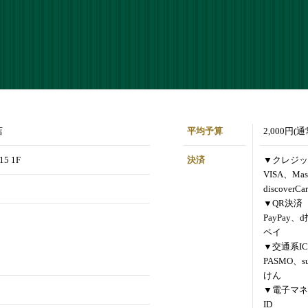
店
平均予算
2,000円(
5 1F
決済
▼クレジッ
VISA、Mas
discoverCa
▼QR決済
PayPay、
ペイ
▼交通系IC
PASMO、s
けん
▼電子マネ
ID