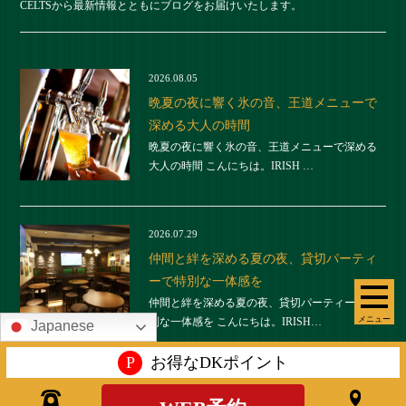
CELTSから最新情報とともにブログをお届けいたします。
2026.08.05
晩夏の夜に響く氷の音、王道メニューで
深める大人の時間
晩夏の夜に響く氷の音、王道メニューで深める
大人の時間 こんにちは。IRISH …
2026.07.29
仲間と絆を深める夏の夜、貸切パーティ
ーで特別な一体感を
仲間と絆を深める夏の夜、貸切パーティーで特
メニュー
別な一体感を こんにちは。IRISH…
Japanese
P
お得なDKポイント
2026.07.22