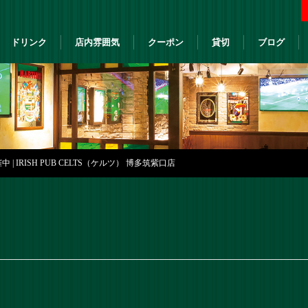
ドリンク
店内雰囲気
クーポン
貸切
ブログ
| IRISH PUB CELTS（ケルツ） 博多筑紫口店