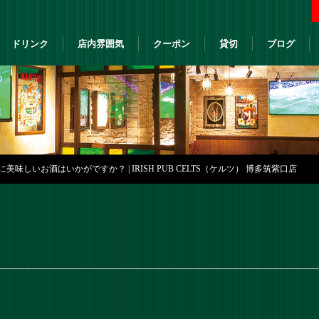
ドリンク
店内雰囲気
クーポン
貸切
ブログ
美味しいお酒はいかがですか？ | IRISH PUB CELTS（ケルツ） 博多筑紫口店