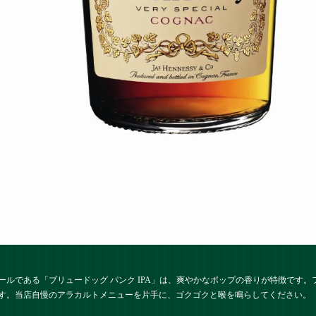
ールである「ブリュードッグ パンク IPA」は、爽やかなポップの香りが特徴です
す。当店自慢のアラカルトメニューを片手に、ゴクゴクと喉を鳴らしてください。