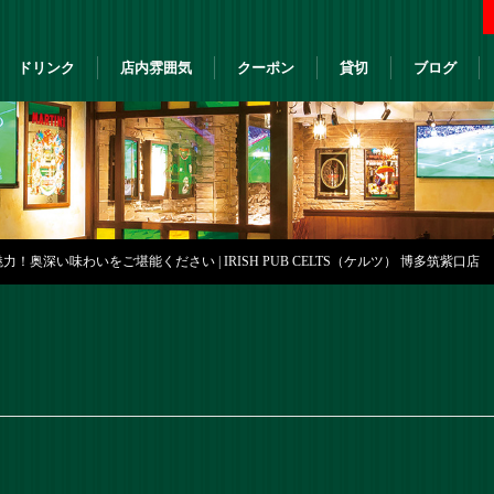
ドリンク
店内雰囲気
クーポン
貸切
ブログ
！奥深い味わいをご堪能ください | IRISH PUB CELTS（ケルツ） 博多筑紫口店