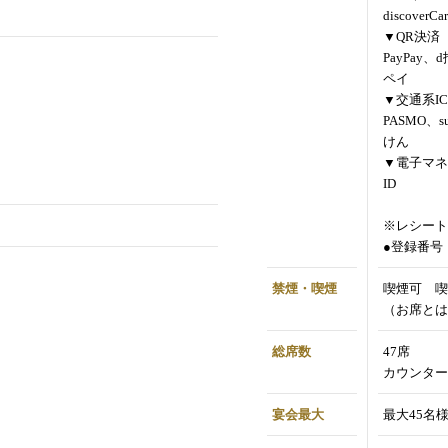
discoverCa
▼QR決済
PayPay、
ペイ
▼交通系IC
PASMO、s
けん
▼電子マネ
ID
※レシート
●登録番号：T
禁煙・喫煙
喫煙可 喫
（お席とは
総席数
47席
カウンター
宴会最大
最大45名