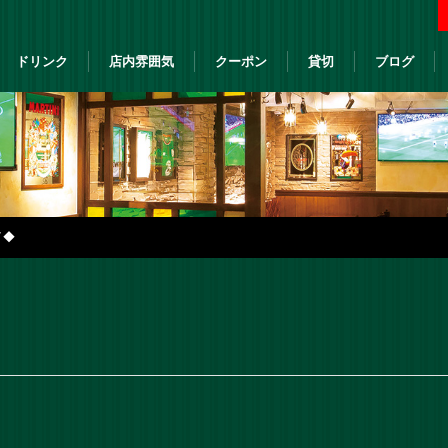
ドリンク
店内雰囲気
クーポン
貸切
ブログ
イ◆