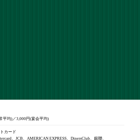
通常平均)／3,000円(宴会平均)
トカード
tercard、JCB、AMERICAN EXPRESS、DinersClub、銀聯、