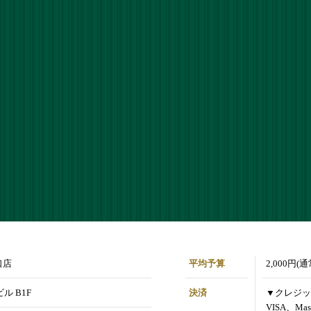
口店
平均予算
2,000円(
ル B1F
決済
▼クレジッ
VISA、Mas