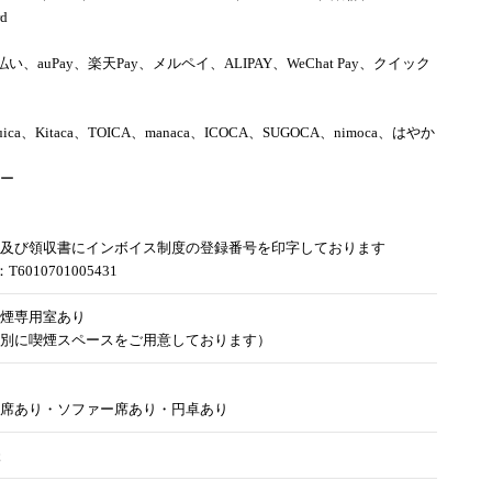
rd
d払い、auPay、楽天Pay、メルペイ、ALIPAY、WeChat Pay、クイック
uica、Kitaca、TOICA、manaca、ICOCA、SUGOCA、nimoca、はやか
ー
及び領収書にインボイス制度の登録番号を印字しております
6010701005431
煙専用室あり
別に喫煙スペースをご用意しております）
席あり・ソファー席あり・円卓あり
様