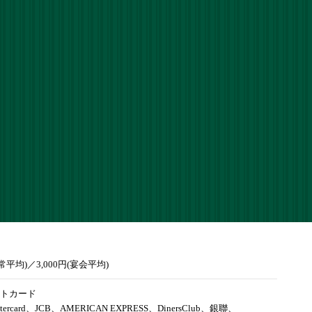
通常平均)／3,000円(宴会平均)
トカード
tercard、JCB、AMERICAN EXPRESS、DinersClub、銀聯、