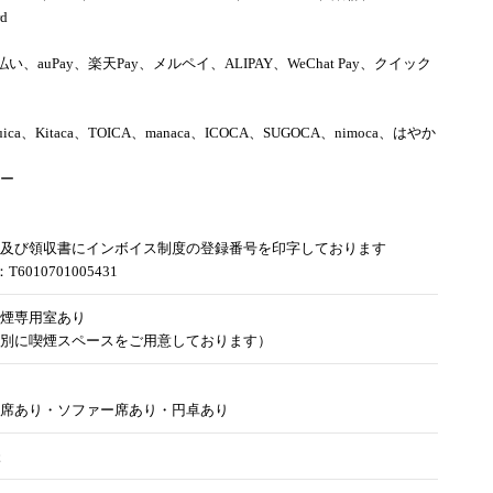
rd
d払い、auPay、楽天Pay、メルペイ、ALIPAY、WeChat Pay、クイック
uica、Kitaca、TOICA、manaca、ICOCA、SUGOCA、nimoca、はやか
ー
及び領収書にインボイス制度の登録番号を印字しております
6010701005431
煙専用室あり
別に喫煙スペースをご用意しております）
席あり・ソファー席あり・円卓あり
様