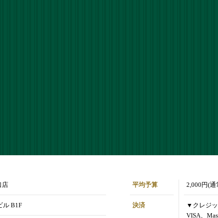
口店
平均予算
2,000円(
ル B1F
決済
▼クレジッ
VISA、Mas