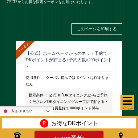
CELTSからお得な限定クーポンをお届けいたします。
【公式】ホームページからのネット予約で
DKポイントが貯まる<予約人数×200ポイント
>
使用条件 ：
クーポン提示ではポイントは貯まりま
せん
提示条件 ：
公式HP｢DKダイニング｣からご予約
ください／DKダイニンググループ店で貯まる・
使える／新規会員登録で1000ポイント付与
メニュー
Japanese
利用期間 ：
2026年08月31日まで
P
お得なDKポイント