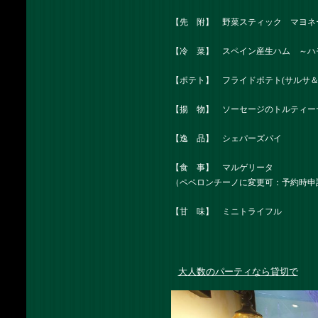
【先 附】 野菜スティック マヨネ
【冷 菜】 スペイン産生ハム ～ハ
【ポテト】 フライドポテト(サルサ
【揚 物】 ソーセージのトルティー
【逸 品】 シェパーズパイ
【食 事】 マルゲリータ
（ペペロンチーノに変更可：予約時申
【甘 味】 ミニトライフル
大人数のパーティなら貸切で