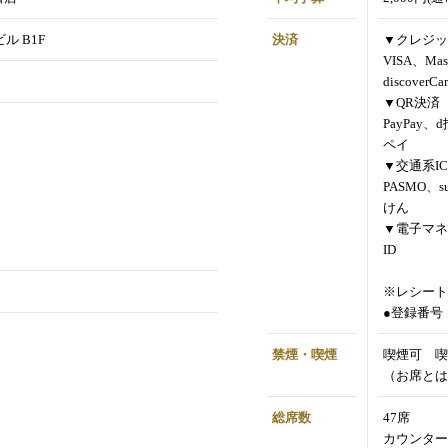
ル B1F
決済
▼クレジッ
VISA、Mas
discoverCa
▼QR決済
PayPay、
ペイ
▼交通系IC
PASMO、s
けん
▼電子マネ
ID
※レシート
●登録番号：T
禁煙・喫煙
喫煙可 喫
（お席とは
総席数
47席
カウンター