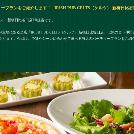
ランをご紹介します！ | IRISH PUB CELTS（ケルツ） 新橋日比
（ケルツ） 新橋日比谷口店PR担当です。
好立地にある当店「IRISH PUB CELTS（ケルツ） 新橋日比谷口店」は気の合
おります。今回は、予算やシーンに合わせて選べる当店のパーティープランをご紹