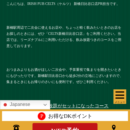
こんにちは、IRISH PUB CELTS（ケルツ） 新橋日比谷口店PR担当です。
新橋駅周辺で二次会に使えるお店や、ちょっと軽く飲みたいときのお店を
お探しのときには、ぜひ「CELTS新橋⽇⽐⾕⼝店」をご利用ください。当
店では、リーズナブルにご利用いただける、飲み放題つきのコースをご用
意しております。
おつまみよりもお酒がほしい二次会や、予算重視で集まりを開きたいとき
にもぴったりです。新橋駅日比谷口から徒歩2分の立地にございますので、
集まるときにもお帰りのさいにも便利です。ぜひご利用ください。
メニュー
Japanese
軽いおつまみと飲み放題がセットになったコース
P
お得なDKポイント