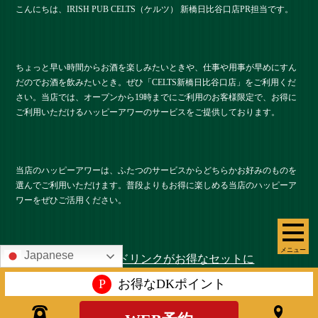
こんにちは、IRISH PUB CELTS（ケルツ） 新橋日比谷口店PR担当です。
ちょっと早い時間からお酒を楽しみたいときや、仕事や用事が早めにすん
だのでお酒を飲みたいとき。ぜひ「CELTS新橋⽇⽐⾕⼝店」をご利用くだ
さい。当店では、オープンから19時までにご利用のお客様限定で、お得に
ご利用いただけるハッピーアワーのサービスをご提供しております。
当店のハッピーアワーは、ふたつのサービスからどちらかお好みのものを
選んでご利用いただけます。普段よりもお得に楽しめる当店のハッピーア
ワーをぜひご活用ください。
メニュー
Japanese
お好きなおつまみとドリンクがお得なセットに
P
お得なDKポイント