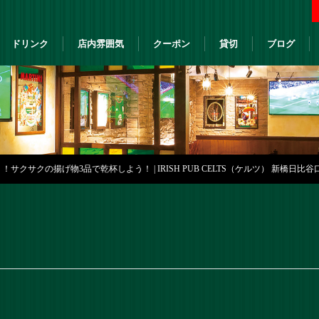
ドリンク
店内雰囲気
クーポン
貸切
ブログ
サクサクの揚げ物3品で乾杯しよう！ | IRISH PUB CELTS（ケルツ） 新橋日比谷