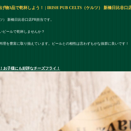
3品で乾杯しよう！ | IRISH PUB CELTS（ケルツ） 新橋日比谷口
（ケルツ） 新橋日比谷口店PR担当です。
いビールで乾杯しませんか？
料理を豊富に取り揃えています。ビールとの相性は言わずもがな抜群に良いです！
！お子様にも好評なチーズフライ！