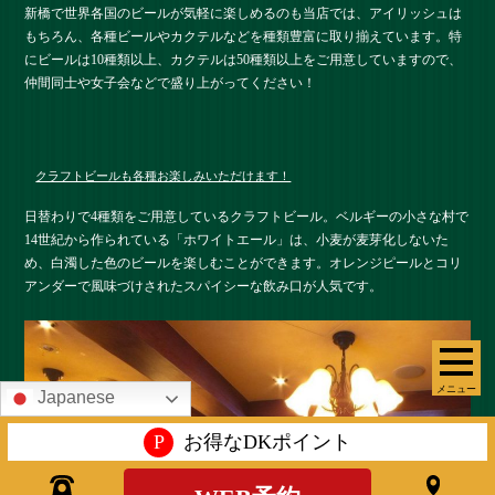
新橋で世界各国のビールが気軽に楽しめるのも当店では、アイリッシュは
もちろん、各種ビールやカクテルなどを種類豊富に取り揃えています。特
にビールは10種類以上、カクテルは50種類以上をご用意していますので、
仲間同士や女子会などで盛り上がってください！
クラフトビールも各種お楽しみいただけます！
日替わりで4種類をご用意しているクラフトビール。ベルギーの小さな村で
14世紀から作られている「ホワイトエール」は、小麦が麦芽化しないた
め、白濁した色のビールを楽しむことができます。オレンジピールとコリ
アンダーで風味づけされたスパイシーな飲み口が人気です。
メニュー
Japanese
P
お得なDKポイント