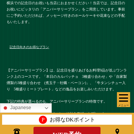
横浜での記念日のお祝いも当店におまかせください！当店では、記念日の
お祝いにピッタリの「アニバーサリープラン」をご用意しています。事前
にご予約いただければ、メッセージ付きのホールケーキや花束などの手配
もいたします。
記念日向きのお得なプラン
【アニバーサリープラン】は、記念日を盛りあげるお料理9品が並ぶワンラ
ンク上のコースです。「本日のカルパッチョ 3種盛り合わせ」や「自家製
燻製の3種盛り合わせ (煮玉子・牡蠣・ベーコン)」、「牛タンシチュー入
り 5種盛りミートプレート」などの逸品をお楽しみいただけます。
下記の特典が選べるのも、アニバーサリープランの特徴です。
メニュー
Japanese
・無料：乾杯ドリンク1杯・メッセージ付きデザートプレート
P
お得なDKポイント
・1名様+1650円(税込)で2時間飲み放題付きに変更
・1グループ+500円(税込)で、コースの「デザートプレート」をホールケー
キに変更可能