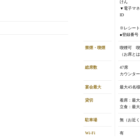
けん
▼電子マネ
ID
※レシート
●登録番号：T
禁煙・喫煙
喫煙可 喫
（お席とは
総席数
47席
カウンター
宴会最大
最大45名
貸切
着席：最大
立食：最大
駐車場
無（お近く
Wi-Fi
有