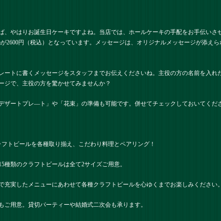
ば、やはりお誕生日ケーキですよね。当店では、ホールケーキの手配をお手伝いさ
15cmが2600円（税込）となっています。メッセージは、オリジナルメッセージが添
レートに書くメッセージをスタッフまでお伝えくださいね。主役の方の名前を入れ
ージで、主役の方を驚かせてみませんか？
デザートプレ―ト」や「花束」の準備も可能です。併せてチェックしておいてくだ
ラフトビールを各種取り揃え、こだわり料理とペアリング！
15種類のクラフトビールは全て2サイズご用意。
で充実したメニューにあわせて各種クラフトビールを心ゆくまでお楽しみください
もご用意。貸切パーティーや結婚式二次会も承ります。