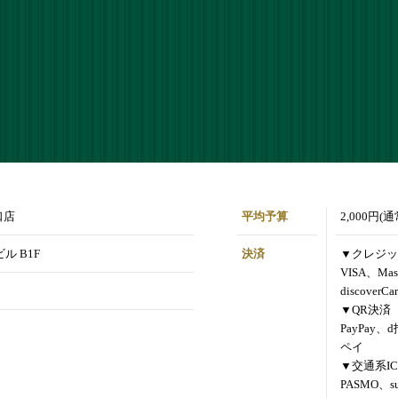
口店
平均予算
2,000円(
ル B1F
決済
▼クレジッ
VISA、Mas
discoverCa
▼QR決済
PayPay、
ペイ
▼交通系IC
PASMO、s