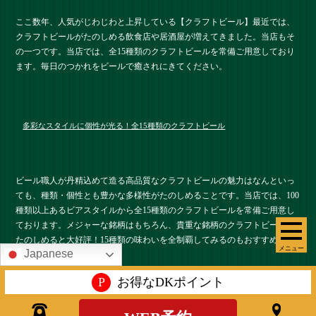
ここ数年、人気がじわじわと上昇している【クラフトビール】最近では、
クラフトビールがたのしめる飲食店や居酒屋が増えてきました。当店もそ
の一つです。当店では、全15種類のクラフトビールを常備ご用意しており
ます。毎日のつかれをビールで癒されにきてください。
多彩なスタイルに個性が光る！全15種類のクラフトビール
ビール職人が丹精込めて造る高品質なクラフトビールの魅力はなんといっ
ても、種類・個性とも豊かな多様性がたのしめることです。当店では、100
種類以上あるビアスタイルから全15種類のクラフトビールを常備ご用意し
ております。メジャーな銘柄はもちろん、貴重な銘柄のクラフトビールが
たのしめると大好評！15種類の味わいを全制覇してみるのもおすすめで
メニュー
Japanese
す。
P
お得なDKポイント
クラフトビール×おつまみでおいしさ倍増！