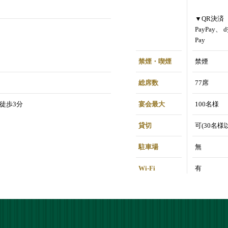
▼QR決済
PayPay、 
Pay
禁煙・喫煙
禁煙
総席数
77席
 徒歩3分
宴会最大
100名様
貸切
可(30名様
駐車場
無
Wi-Fi
有