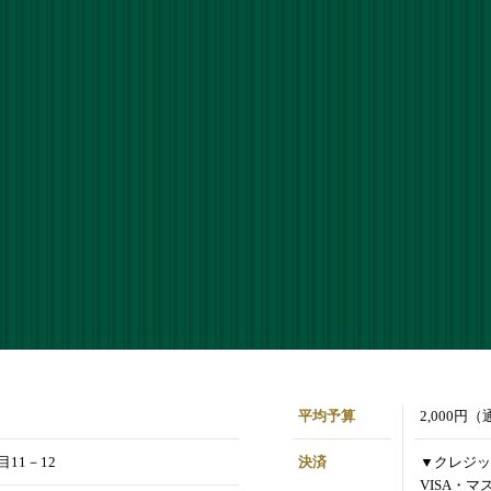
平均予算
2,000円
11－12
決済
▼クレジッ
VISA・マ