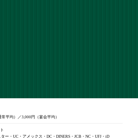
（通常平均）／3,000円（宴会平均）
ト
スター・UC・アメックス・DC・DINERS・JCB・NC・UFJ・iD