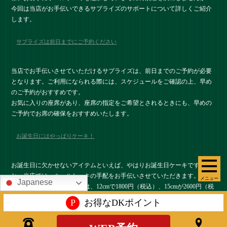
今回は当店がお手伝いできるサプライズのサポートについて詳しくご紹介
します。
サプライズは前日までにご予約ください
当店でお手伝いさせていただけるサプライズは、前日までのご予約が必要
となります。ご利用になられる際には、スケジュールをご確認の上、早め
のご予約がおすすめです。
お気に入りの座席があり、座席の指定をご希望とされるときにも、早めの
ご予約でお席の確保をおすすめいたします。
お誕生日にはやっぱりケーキ！
お誕生日に欠かせないアイテムといえば、やはりお誕生日ケーキですよ
ね。当店では、ホールケーキの手配をお手伝いさせていただきます。「メ
メニュー
Japanese
ッセージ付ホールケーキ」は、12cmで1800円（税込）、15cmが2600円（税
込）となっています。メッセージは、オリジナルメッセージが添えられ、
P
お得なDKポイント
お持ちするプレートにチョコソースで書かせていただきます。
ご予約の際には、ケーキの大きさとプレートに書くメッセージをスタッフ