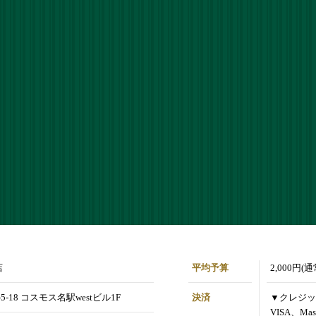
店
平均予算
2,000円(
-18 コスモス名駅westビル1F
決済
▼クレジッ
VISA、Mas