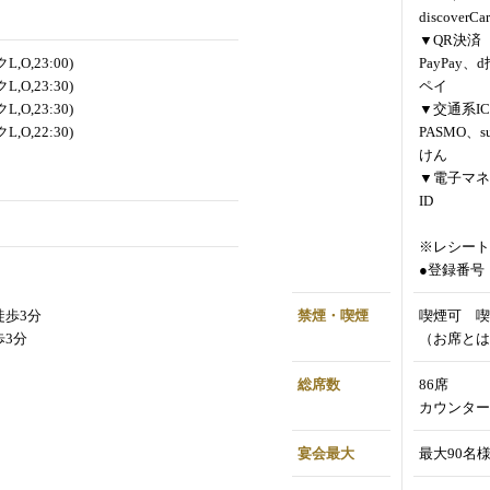
discoverCa
▼QR決済
,O,23:00)
PayPay、
,O,23:30)
ペイ
,O,23:30)
▼交通系IC
,O,22:30)
PASMO、s
けん
▼電子マネ
ID
※レシート
●登録番号：T
徒歩3分
禁煙・喫煙
喫煙可 喫
歩3分
（お席とは
総席数
86席
カウンター
宴会最大
最大90名