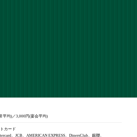
通常平均)／3,000円(宴会平均)
トカード
tercard、JCB、AMERICAN EXPRESS、DinersClub、銀聯、