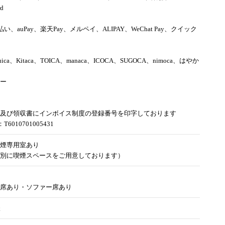
rd
d払い、auPay、楽天Pay、メルペイ、ALIPAY、WeChat Pay、クイック
uica、Kitaca、TOICA、manaca、ICOCA、SUGOCA、nimoca、はやか
ー
及び領収書にインボイス制度の登録番号を印字しております
6010701005431
煙専用室あり
別に喫煙スペースをご用意しております）
席あり・ソファー席あり
様