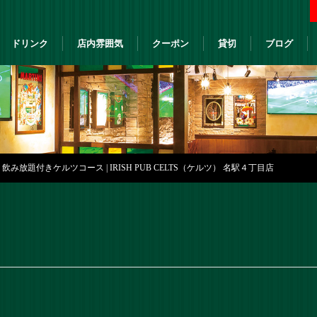
ドリンク
店内雰囲気
クーポン
貸切
ブログ
み放題付きケルツコース | IRISH PUB CELTS（ケルツ） 名駅４丁目店