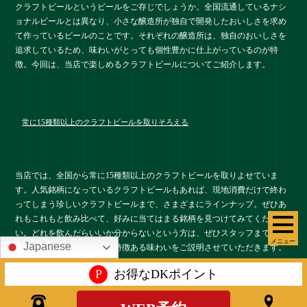
クラフトビールというビールをご存じでしょうか。全国流通しているナシ
ョナルビールとは異なり、小さな醸造所が独自で開発したおいしさを求め
て作っているビールのことです。それぞれの醸造所は、独自のおいしさを
追求しているため、味わいがとっても個性豊かに仕上がっているのが特
徴。今回は、当店で楽しめるクラフトビールについてご紹介します。
常に15種類以上のクラフトビールを取りそろえる
当店では、全国から常に15種類以上のクラフトビールを取りよせていま
す。人気銘柄になっているクラフトビールもあれば、現地消費だけで終わ
ってしまう珍しいクラフトビールまで、さまざまにラインナップ。ぜひあ
れもこれもと飲み比べて、好みに当てはまる銘柄を見つけてみてくださ
い。どれを飲んだらいいか分からないという方は、ぜひスタッフまでお声
メニュー
Japanese
かけください。それぞれの特徴ある味わいをご説明させていただきます。
P
お得なDKポイント
クラフトビールにあう「おつまみ」！