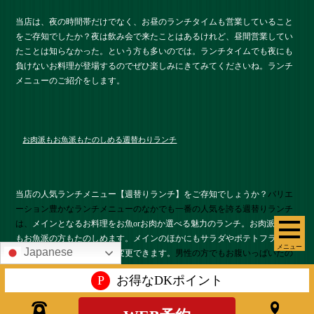
当店は、夜の時間帯だけでなく、お昼のランチタイムも営業していること
をご存知でしたか？夜は飲み会で来たことはあるけれど、昼間営業してい
たことは知らなかった。という方も多いのでは。ランチタイムでも夜にも
負けないお料理が登場するのでぜひ楽しみにきてみてくださいね。ランチ
メニューのご紹介をします。
お肉派もお魚派もたのしめる週替わりランチ
当店の人気ランチメニュー【週替りランチ】をご存知でしょうか？
バリエ
ーション豊かなランチメニューのなかでも一番の人気を誇る週替りランチ
は、
メインとなるお料理をお魚orお肉か選べる魅力のランチ。お肉派の方
もお魚派の方もたのしめます。メインのほかにもサラダやポテトフライ付
メニュー
Japanese
き、ライスは無料で大盛に変更できます。
男性の方でもお腹いっぱいたの
しめますと大好評！
P
お得なDKポイント