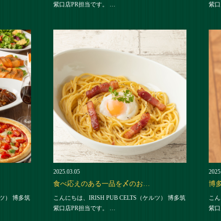
紫口店PR担当です。 …
紫口
2025.03.05
2025
食べ応えのある一品を〆のお…
博
ルツ） 博多筑
こんにちは、IRISH PUB CELTS（ケルツ） 博多筑
こん
紫口店PR担当です。 …
紫口