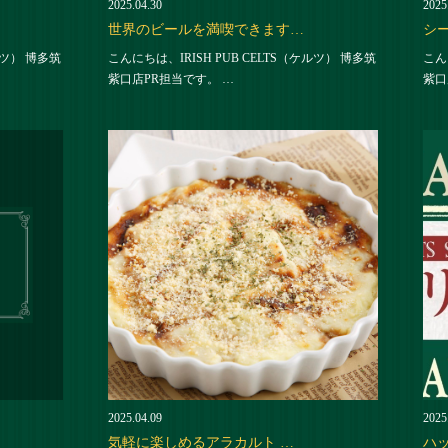
2025.04.30
2025
世界のビールを満喫できます…
シ
ルツ） 博多筑
こんにちは、IRISH PUB CELTS（ケルツ） 博多筑
こん
紫口店PR担当です。 …
紫口
2025.04.09
2025
気軽に楽しめるアラカルト …
ハッ