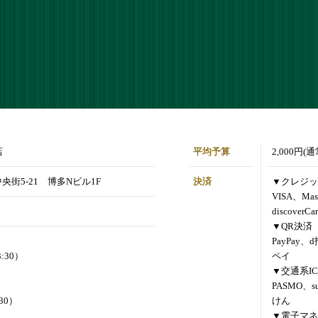
店
平均予算
2,000円(
央街5-21 博多Nビル1F
決済
▼クレジッ
VISA、Mas
discoverCa
▼QR決済
PayPay、
3:30）
ペイ
▼交通系IC
PASMO、s
:30）
けん
▼電子マネ