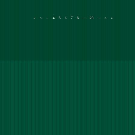
«
<
...
4
5
6
7
8
...
20
...
>
»