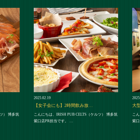
2025.02.19
2025
【女子会にも】2時間飲み放…
大
ルツ） 博多筑
こんにちは、IRISH PUB CELTS（ケルツ） 博多筑
こん
紫口店PR担当です。 …
紫口