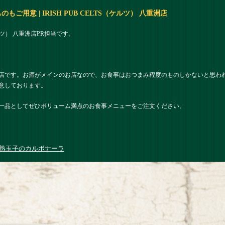
用意 | IRISH PUB CELTS（ケルツ） 八重洲店
ケルツ） 八重洲店PR担当です。
店です。お酒がメインのお店なので、お食事はおつまみ程度のものしかないと思わ
意しております。
一品としてぜひボリューム満点のお食事メニューをご注文ください。
熟玉子のカルボナーラ