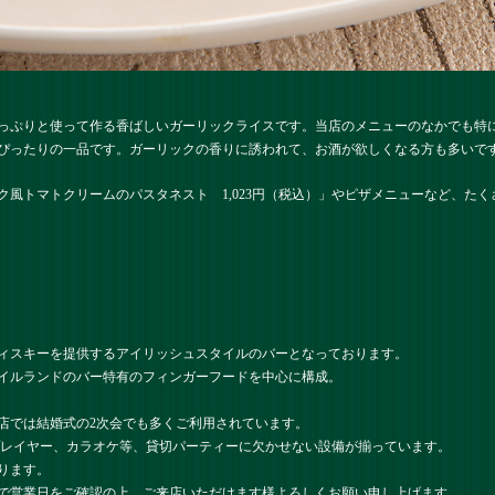
っぷりと使って作る香ばしいガーリックライスです。当店のメニューのなかでも特
ぴったりの一品です。ガーリックの香りに誘われて、お酒が欲しくなる方も多いです
ク風トマトクリームのパスタネスト 1,023円（税込）」やピザメニューなど、た
ィスキーを提供するアイリッシュスタイルのバーとなっております。
イルランドのバー特有のフィンガーフードを中心に構成。
店では結婚式の2次会でも多くご利用されています。
プレイヤー、カラオケ等、貸切パーティーに欠かせない設備が揃っています。
ります。
で営業日をご確認の上、ご来店いただけます様よろしくお願い申し上げます。