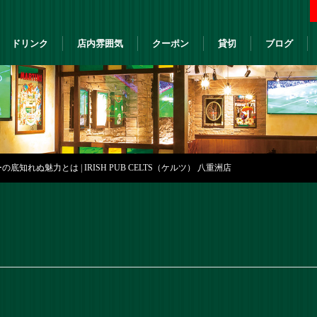
ドリンク
店内雰囲気
クーポン
貸切
ブログ
知れぬ魅力とは | IRISH PUB CELTS（ケルツ） 八重洲店