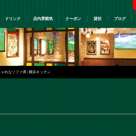
ドリンク
店内雰囲気
クーポン
貸切
ブログ
ゃれなソファ席 | 横浜キッチン