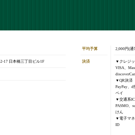
平均予算
2,000円(
2-17 日本橋三丁目ビル1F
決済
▼クレジッ
VISA、Mas
discoverCa
▼QR決済
PayPay、
ペイ
▼交通系IC
PASMO、s
けん
▼電子マネ
ID