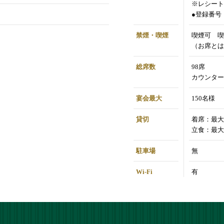
※レシート
●登録番号：T
禁煙・喫煙
喫煙可 喫
（お席とは
総席数
98席
カウンター
宴会最大
150名様
貸切
着席：最大
立食：最大
駐車場
無
Wi-Fi
有