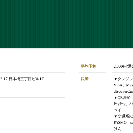
平均予算
2,000円(
2-17 日本橋三丁目ビル1F
決済
▼クレジッ
VISA、Mas
discoverCa
▼QR決済
PayPay、
ペイ
▼交通系IC
PASMO、s
けん