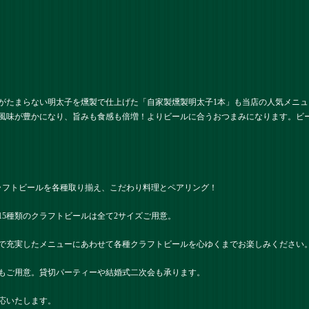
がたまらない明太子を燻製で仕上げた「自家製燻製明太子1本」も当店の人気メニ
風味が豊かになり、旨みも食感も倍増！よりビールに合うおつまみになります。ビ
ラフトビールを各種取り揃え、こだわり料理とペアリング！
15種類のクラフトビールは全て2サイズご用意。
で充実したメニューにあわせて各種クラフトビールを心ゆくまでお楽しみください
もご用意。貸切パーティーや結婚式二次会も承ります。
応いたします。