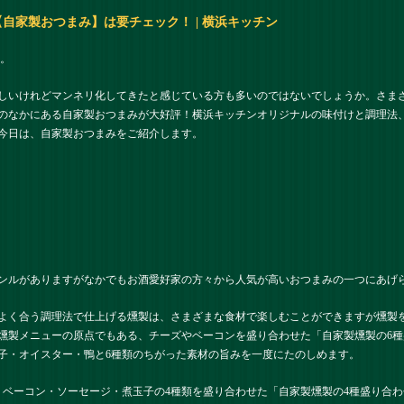
自家製おつまみ】は要チェック！ | 横浜キッチン
。
しいけれどマンネリ化してきたと感じている方も多いのではないでしょうか。さま
のなかにある自家製おつまみが大好評！横浜キッチンオリジナルの味付けと調理法
今日は、自家製おつまみをご紹介します。
ンルがありますがなかでもお酒愛好家の方々から人気が高いおつまみの一つにあげ
よく合う調理法で仕上げる燻製は、さまざまな食材で楽しむことができますが燻製
燻製メニューの原点でもある、チーズやベーコンを盛り合わせた「自家製燻製の6
子・オイスター・鴨と6種類のちがった素材の旨みを一度にたのしめます。
・ベーコン・ソーセージ・煮玉子の4種類を盛り合わせた「自家製燻製の4種盛り合