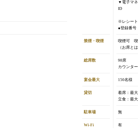
▼電子マネ
ID
※レシート
●登録番号：T
禁煙・喫煙
喫煙可 喫
（お席とは
総席数
98席
カウンター
宴会最大
150名様
貸切
着席：最大
立食：最大
駐車場
無
Wi-Fi
有