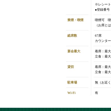
※レシート
●登録番号：T
禁煙・喫煙
喫煙可 喫
（お席とは
総席数
67席
カウンター
宴会最大
着席：最大
立食：最大
貸切
着席：最大
立食：最大
駐車場
無（お近く
Wi-Fi
有