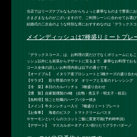
当店ではリーズナブルなものからちょっと豪華なものまで豊富にお
さまざまなものがございますので、ご利用シーンに合わせてお選び
結婚式の二次会のような特別な席におすすめなのは「デラックスコ
メインディッシュは7種盛りミートプレ
「デラックスコース」は、お料理の質だけでなくボリュームにもこ
ッシュ以外にも前菜からデザートに至るまで、豪華なお料理でおも
コース全体の詳しいお料理内容は以下の通りです。
【オードブル】 イタリア産プロシュートと3種チーズの盛り合わ
【サラダ】 彩り野菜のサラダ オリーブと玉葱のドレッシング
【冷 菜】本日のカルパッチョ 3種盛り合わせ
【燻 製】自家製燻製の4種 (合鴨・煮玉子・明太子・枝豆)
【魚料理】殻ごと牡蠣のハーブバター焼き
【メイン】牛タンシチュー入り 7種盛りミートプレート
【お食事】 海老のビスク トマトクリームパスタ
※サーモンといくらのココットご飯に変更可能(予約時申請)
【デザート】 マスカルポーネアイス×削りたてグラナパダーノ