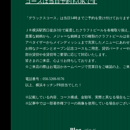
コースは当日予約もOKです
「デラックスコース」は当日14時までご予約を受け付けておりま
ＪＲ横浜駅西口徒歩3分で厳選したクラフトビールを各種取り揃え
貴重な銘柄から、メジャーな銘柄まで15種類のクラフトビールは全
アペタイザーからメインディッシュまで充実したメニューにあわせ
お得なクーポンとオープン記念コースもご用意。貸切パーティーや
部分貸切や全貸切等ご要望に応じて対応いたします。
皆さまのご来店、心よりお待ちしております。
※ご来店の際はお電話かホームページで営業日をご確認の上、ご来
電話番号：050-5269-9176
以上、横浜キッチンPR担当でした！
※記載している内容、コース構成、金額等、実際と異なる場合もご
※記事中では一部著作権フリーの画像を使用している場合がござい
Blog