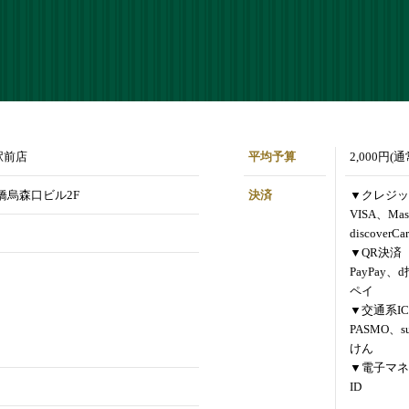
口駅前店
平均予算
2,000円(
K新橋烏森口ビル2F
決済
▼クレジッ
VISA、Mas
discoverCa
▼QR決済
PayPay、
ペイ
▼交通系IC
PASMO、s
けん
▼電子マネ
ID