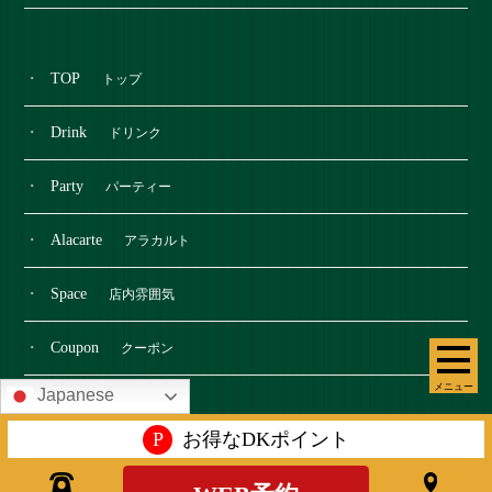
TOP
トップ
Drink
ドリンク
Party
パーティー
Alacarte
アラカルト
Space
店内雰囲気
Coupon
クーポン
メニュー
Japanese
News
新着情報
P
お得なDKポイント
Blog
ブログ