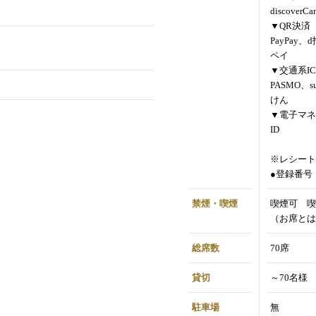
discoverCa
▼QR決済
PayPay、
ペイ
▼交通系IC
PASMO、s
けん
▼電子マネ
ID
※レシート
●登録番号：T
禁煙・喫煙
喫煙可 喫
（お席とは
総席数
70席
貸切
～70名様
駐車場
無