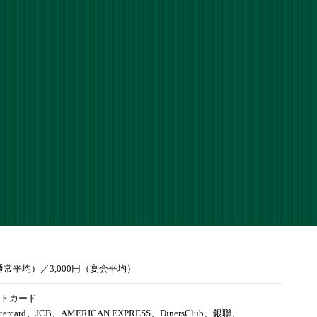
（通常平均）／3,000円（宴会平均）
トカード
tercard、JCB、AMERICAN EXPRESS、DinersClub、銀聯、