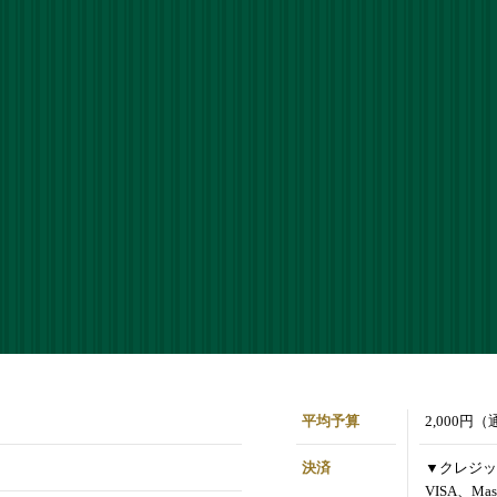
平均予算
2,000円
決済
▼クレジッ
VISA、Mas